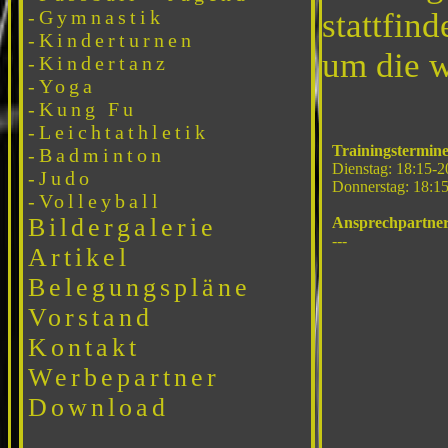
-Gymnastik
stattfin
-Kinderturnen
um die w
-Kindertanz
-Yoga
-Kung Fu
-Leichtathletik
Trainingstermine
-Badminton
Dienstag: 18:15-2
-Judo
Donnerstag: 18:1
-Volleyball
Bildergalerie
Ansprechpartner
---
Artikel
Belegungspläne
Vorstand
Kontakt
Werbepartner
Download